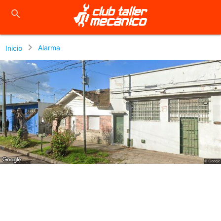
close
search
chevron_right
Alarma
Inicio