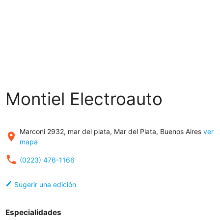
Montiel Electroauto
Marconi 2932, mar del plata, Mar del Plata, Buenos Aires
ver
place
mapa
local_phone
(0223) 476-1166
edit
Sugerir una edición
Especialidades