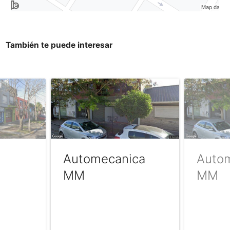
También te puede interesar
Automecanica
Auto
MM
MM