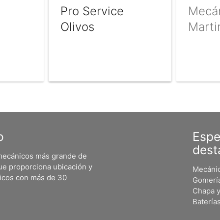
Pro Service
Mecán
Olivos
Marti
o
Espe
dest
 mecánicos más grande de
ue proporciona ubicación y
Mecánic
nicos con más de 30
Gomerí
Chapa y
Batería