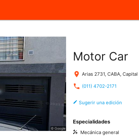
close
Motor Car
place
Arias 2731, CABA, Capital
local_phone
(011) 4702-2171
edit
Sugerir una edición
Especialidades
Mecánica general