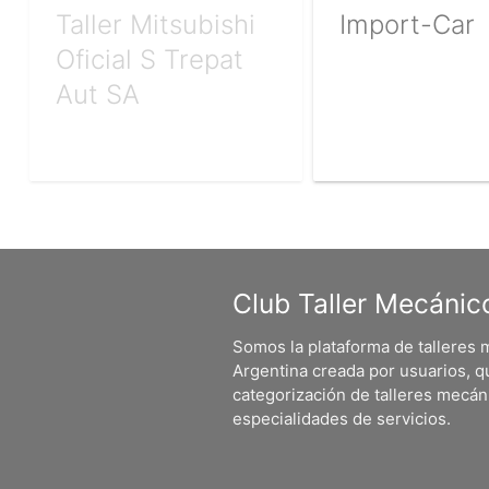
Taller Mitsubishi
Import-Car
Oficial S Trepat
Aut SA
Club Taller Mecánic
Somos la plataforma de talleres
Argentina creada por usuarios, q
categorización de talleres mecá
especialidades de servicios.