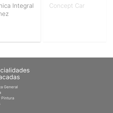
ica Integral
Concept Car
nez
cialidades
acadas
a General
a
 Pintura
s