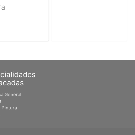
al
cialidades
acadas
a General
a
 Pintura
s