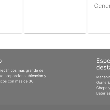
Gener
o
Espe
dest
 mecánicos más grande de
ue proporciona ubicación y
Mecánic
nicos con más de 30
Gomerí
Chapa y
Batería