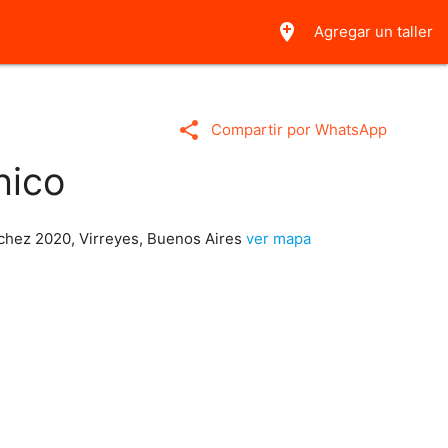
add_location
Agregar un taller
share
Compartir por WhatsApp
nico
chez 2020, Virreyes, Buenos Aires
ver mapa