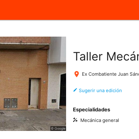
close
Taller Mecá
place
Ex Combatiente Juan Sán
edit
Sugerir una edición
Especialidades
Mecánica general