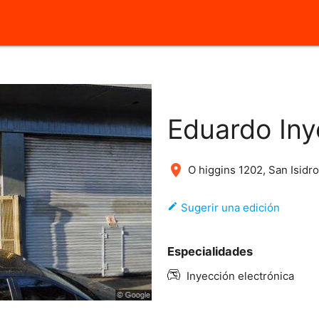
close
Eduardo Iny
place
O higgins 1202, San Isidr
edit
Sugerir una edición
Especialidades
Inyección electrónica