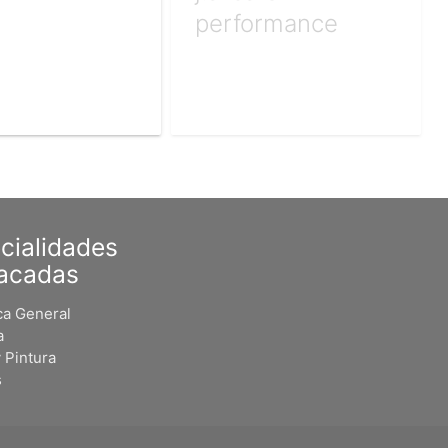
performance
cialidades
acadas
a General
a
 Pintura
s