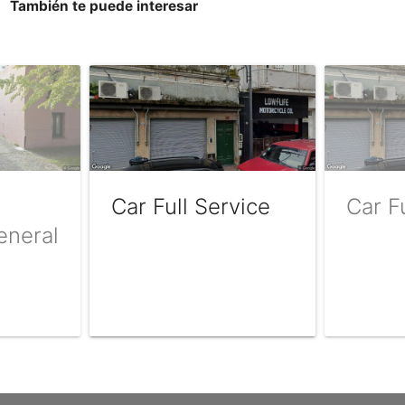
También te puede interesar
Car Full Service
Car F
eneral