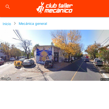
close
search
chevron_right
Mecánica general
Inicio