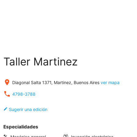
Taller Martinez
place
Diagonal Salta 1371, Martinez, Buenos Aires
ver mapa
local_phone
4798-3788
edit
Sugerir una edición
Especialidades
Mecánica general
Inyección electrónica