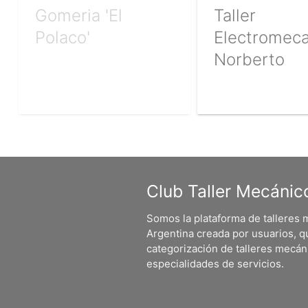
Gomeria 'El
Taller
Polaco'
Electromec
Norberto
Club Taller Mecánic
Somos la plataforma de talleres
Argentina creada por usuarios, q
categorización de talleres mecá
especialidades de servicios.