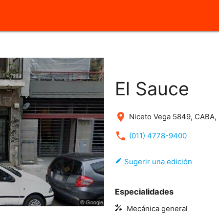
close
El Sauce
place
Niceto Vega 5849, CABA, 
local_phone
(011) 4778-9400
edit
Sugerir una edición
Especialidades
Mecánica general