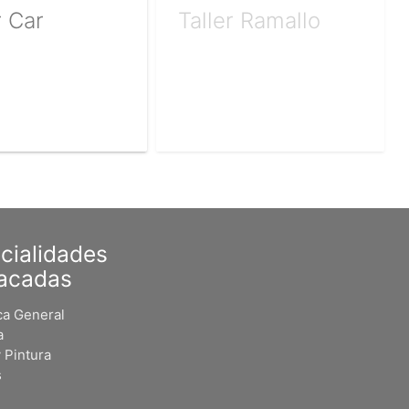
 Car
Taller Ramallo
cialidades
acadas
a General
a
 Pintura
s