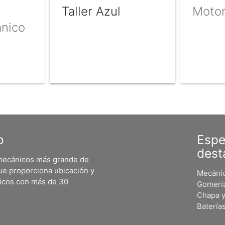
Taller Azul
Motor
anico
o
Espe
dest
 mecánicos más grande de
ue proporciona ubicación y
Mecánic
nicos con más de 30
Gomerí
Chapa y
Batería