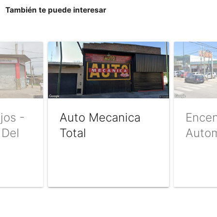
También te puede interesar
jos -
Auto Mecanica
Encen
 Del
Total
Autom