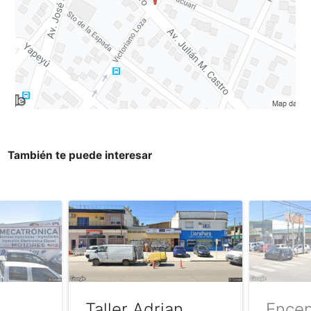
También te puede interesar
Taller Adrian
Encen