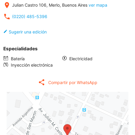
place
Julian Castro 106, Merlo, Buenos Aires
ver mapa
local_phone
(0220) 485-5396
edit
Sugerir una edición
Especialidades
Batería
Electricidad
Inyección electrónica
share
Compartir por WhatsApp