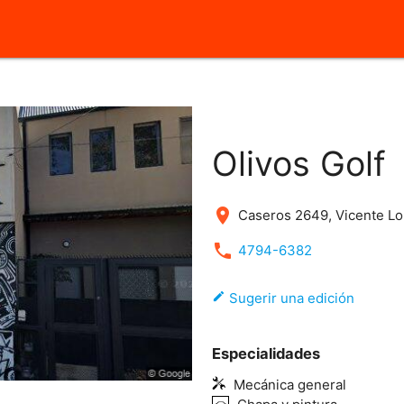
close
Olivos Golf
place
Caseros 2649, Vicente L
local_phone
4794-6382
edit
Sugerir una edición
Especialidades
Mecánica general