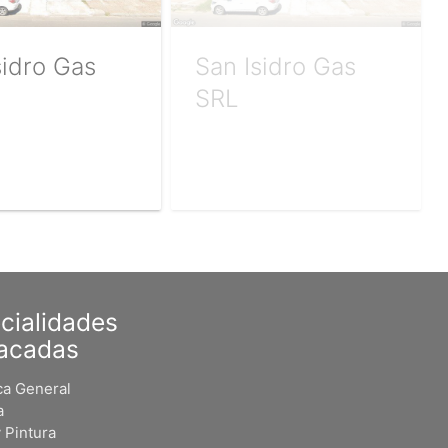
sidro Gas
San Isidro Gas
SRL
cialidades
acadas
a General
a
 Pintura