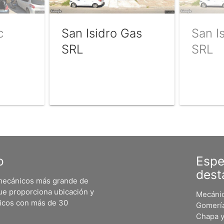
c
San Isidro Gas
San I
SRL
SRL
o
Espe
dest
 mecánicos más grande de
ue proporciona ubicación y
Mecánic
nicos con más de 30
Gomerí
Chapa y