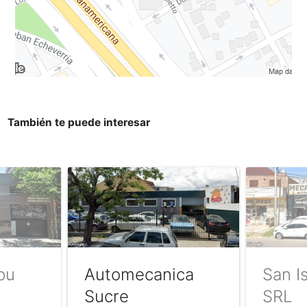
También te puede interesar
pu
Automecanica
San I
Sucre
SRL