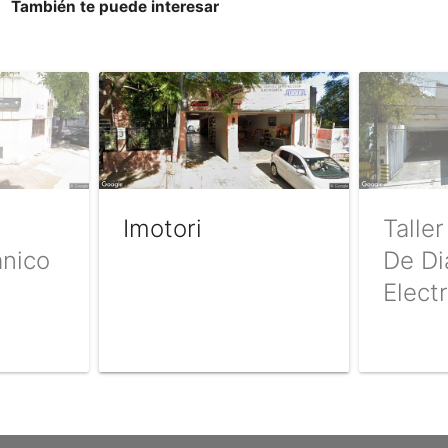
También te puede interesar
Imotori
Talle
anico
De Di
Elect