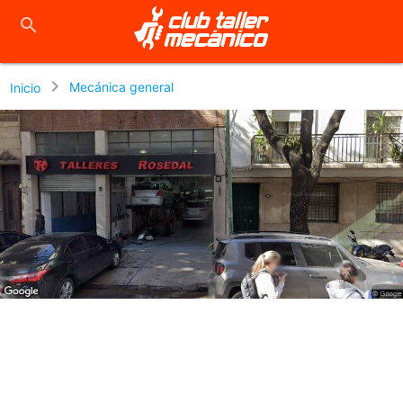
close
search
chevron_right
Mecánica general
Inicio