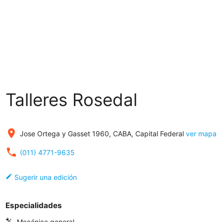
Talleres Rosedal
place
Jose Ortega y Gasset 1960, CABA, Capital Federal
ver mapa
local_phone
(011) 4771-9635
edit
Sugerir una edición
Especialidades
Mecánica general